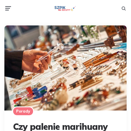
Menu
Searc
Porady
Czy palenie marihuany