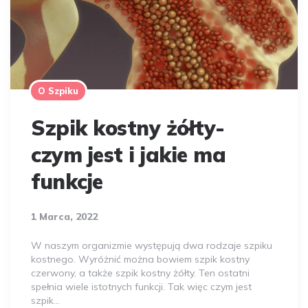
O Szpiku
Szpik kostny żółty-
czym jest i jakie ma
funkcje
1 Marca, 2022
W naszym organizmie występują dwa rodzaje szpiku
kostnego. Wyróżnić można bowiem szpik kostny
czerwony, a także szpik kostny żółty. Ten ostatni
spełnia wiele istotnych funkcji. Tak więc czym jest
szpik…