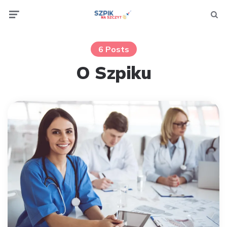
Menu
Searc
6 Posts
O Szpiku