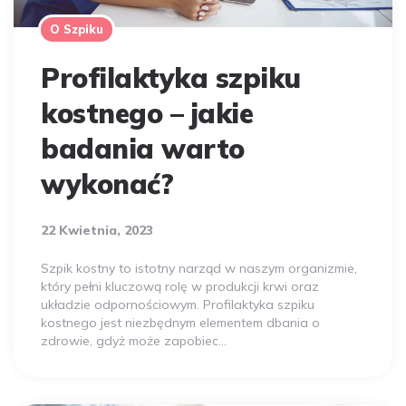
O Szpiku
Profilaktyka szpiku
kostnego – jakie
badania warto
wykonać?
22 Kwietnia, 2023
Szpik kostny to istotny narząd w naszym organizmie,
który pełni kluczową rolę w produkcji krwi oraz
układzie odpornościowym. Profilaktyka szpiku
kostnego jest niezbędnym elementem dbania o
zdrowie, gdyż może zapobiec…