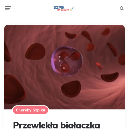
Menu
Searc
Choroby Szpiku
Przewlekła białaczka