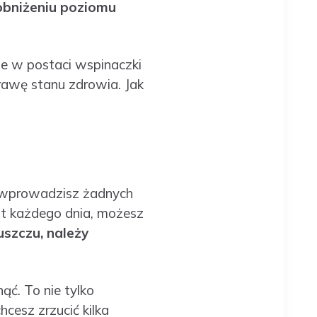
obniżeniu poziomu
ie w postaci wspinaczki
rawę stanu zdrowia. Jak
e wprowadzisz żadnych
nut każdego dnia, możesz
uszczu, należy
ć. To nie tylko
cesz zrzucić kilka