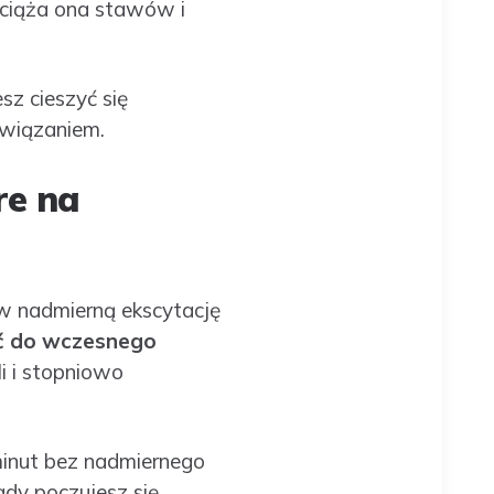
bciąża ona stawów i
sz cieszyć się
związaniem.
re na
 w nadmierną ekscytację
ć do wczesnego
i i stopniowo
minut bez nadmiernego
dy poczujesz się