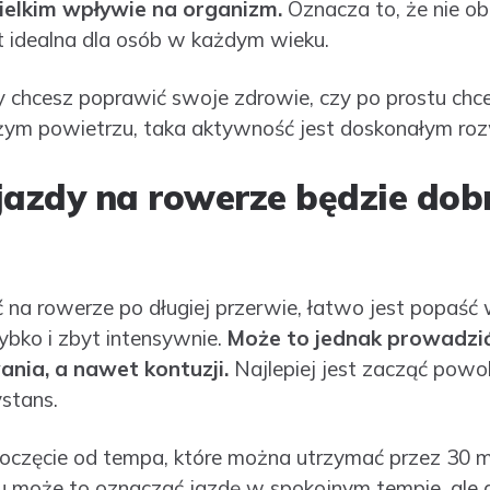
ielkim wpływie na organizm.
Oznacza to, że nie o
st idealna dla osób w każdym wieku.
y chcesz poprawić swoje zdrowie, czy po prostu chce
ym powietrzu, taka aktywność jest doskonałym ro
jazdy na rowerze będzie dob
ć na rowerze po długiej przerwie, łatwo jest popaść
zybko i zbyt intensywnie.
Może to jednak prowadzi
nia, a nawet kontuzji.
Najlepiej jest zacząć powol
ystans.
oczęcie od tempa, które można utrzymać przez 30 
 może to oznaczać jazdę w spokojnym tempie, ale g