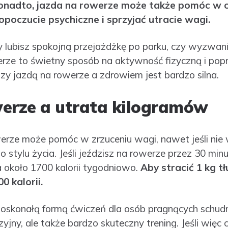
onadto, jazda na rowerze może także pomóc w 
poczucie psychiczne i sprzyjać utracie wagi.
zy lubisz spokojną przejażdżkę po parku, czy wyzwan
erze to świetny sposób na aktywność fizyczną i pop
zy jazdą na rowerze a zdrowiem jest bardzo silna.
werze a utrata kilogramów
erze może pomóc w zrzuceniu wagi, nawet jeśli ni
 stylu życia. Jeśli jeździsz na rowerze przez 30 mi
a około 1700 kalorii tygodniowo.
Aby stracić 1 kg tł
0 kalorii.
doskonałą formą ćwiczeń dla osób pragnących schudną
ny, ale także bardzo skuteczny trening. Jeśli więc ch