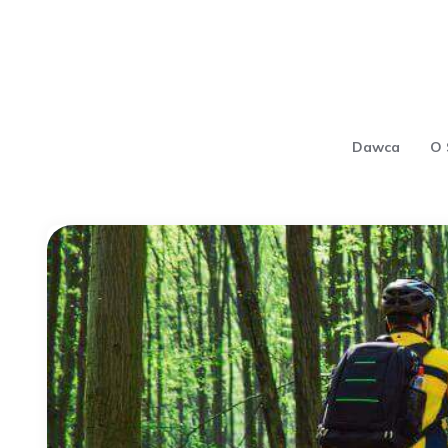
Dawca
O 