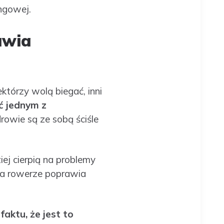
ngowej.
awia
ektórzy wolą biegać, inni
ć jednym z
rowie są ze sobą ściśle
ej cierpią na problemy
 na rowerze poprawia
aktu, że jest to